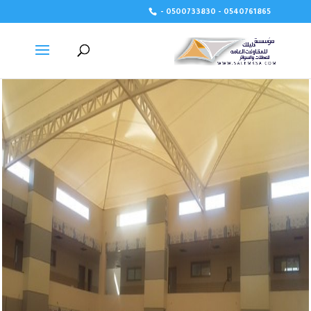
- 0500733830 - 0540761865