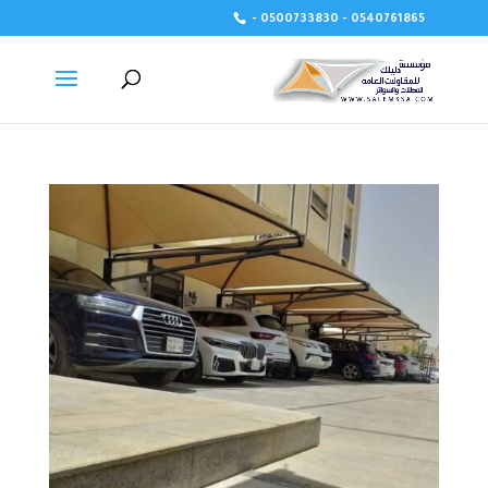
- 0500733830 - 0540761865