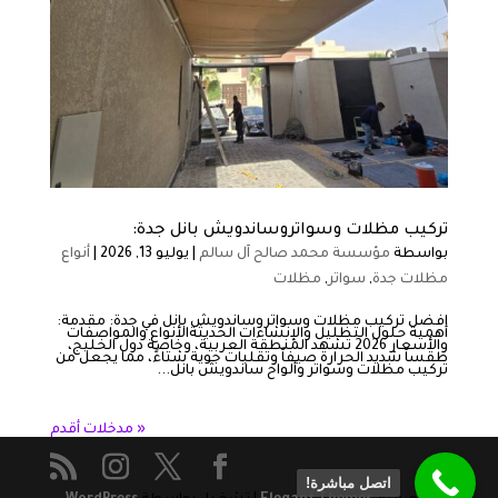
تركيب مظلات وسواتروساندويش بانل جدة:
بواسطة
مؤسسة محمد صالح آل سالم
|
يوليو 13, 2026
|
أنواع
مظلات جدة
,
سواتر
,
مظلات
افضل تركيب مظلات وسواتروساندويش بانل في جدة: ​مقدمة:
أهمية حلول التظليل والإنشاءات الحديثةالأنواع والمواصفات
والأسعار 2026 ​تشهد المنطقة العربية، وخاصة دول الخليج،
طقساً شديد الحرارة صيفاً وتقلبات جوية شتاءً، مما يجعل من
تركيب مظلات وسواتر وألواح ساندويش بانل...
« مدخلات أقدم
اتصل مباشرة!