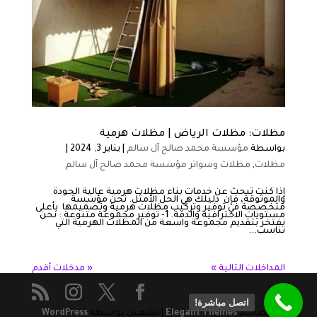
مظلات: مظلات الرياض | مظلات هرمية
بواسطة
مؤسسة محمد صالح آل سالم
|
يناير 3, 2024
|
مظلات
,
مظلات وسواتر مؤسسة محمد صالح آل سالم
إذا كنت تبحث عن خدمات بناء مظلات هرمية عالية الجودة
والموثوقة، فإن دليلك هي الحل الأمثل. نحن مؤسسة
متخصصة في توفير وتركيب مظلات هرمية وتصميمها بأعلى
مستويات الاحترافية والدقة. 1- توفير مجموعة متنوعة : نحن
نفتخر بتقديم مجموعة واسعة من المظلات الهرمية التي
تناسب...
المداخلات التالية »
« مدخلات أقدم
اتصل مباشرة!
من تصميم
Elegant Themes
| تشغيل بواسطة
WordPress